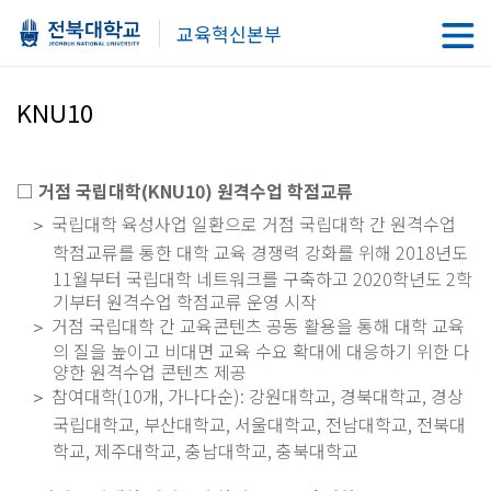
교육혁신본부
KNU10
□
거점 국립대학
(KNU10)
원격수업 학점교류
국립대학 육성사업 일환으로 거점 국립대학 간 원격수업
＞
학점교류를 통한 대학 교육 경쟁력 강화를 위해
2018
년도
11
월부터 국립대학 네트워크를 구축하고
2020
학년도
2
학
기부터 원격수업 학점교류 운영 시작
거점 국립대학 간 교육콘텐츠 공동 활용을 통해 대학 교육
＞
의 질을 높이고 비대면 교육 수요 확대에 대응하기 위한 다
양한 원격수업 콘텐츠 제공
참여대학
(10
개
,
가나다순
):
강원대학교
,
경북대학교
,
경상
＞
국립대학교
,
부산대학교
,
서울대학교
,
전남대학교
,
전북대
학교
,
제주대학교
,
충남대학교
,
충북대학교