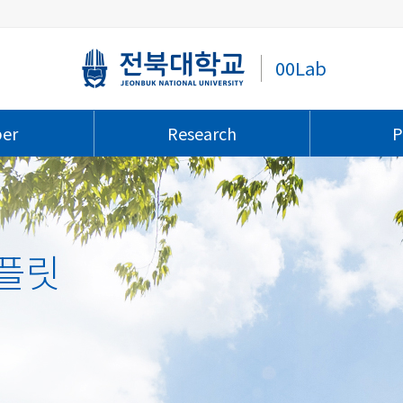
00Lab
er
Research
P
플릿