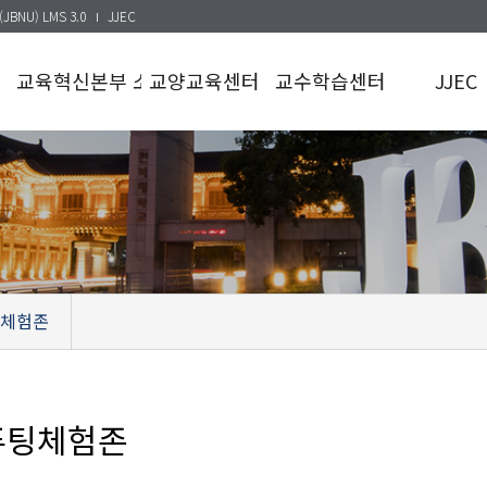
(JBNU) LMS 3.0
JJEC
교육혁신본부 소개
교양교육센터
교수학습센터
JJEC
기능
교양교육센터소개
교수학습센터소개
JJEC소개
조직도 및
교양교육과정이수기준
교수지원
공동프로그
연락처
교양교육
학습지원
규정 및 지침
자료실
교육신청
찾아오시는길
교과목운영
교수공지
프로그램운영
학생공지
체험존
퓨팅체험존