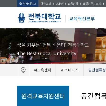
전북대학교
대학포털
JUMP
교육신청
표절검색시스템
교육혁신본부
꿈을 키우는 '행복 배움터' 전북대학교
The Best Glocal University
AI교육센터
AI스페이스
공간컴퓨팅
공간컴
원격교육지원센터