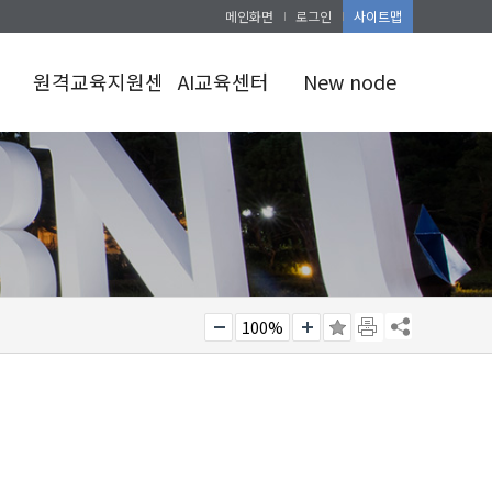
메인화면
로그인
사이트맵
원격교육지원센터
AI교육센터
New node
센터소개
AI교육센터소개
램
학점교류
AI스페이스
시스템
AI활용공간예약
초중고공지
100%