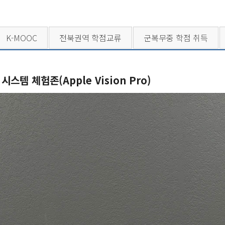
K-MOOC
전북권역 학점교류
군복무중 학점 취득
스템 체험존(Apple Vision Pro)